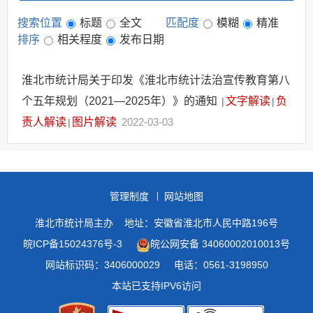
搜索位置
标题
全文
匹配度
模糊
精准
排序
相关程度
发布日期
淮北市统计局关于印发《淮北市统计法治宣传教育第八
个五年规划（2021—2025年）》的通知
文字解读
负
|
|
责人解读
图片解读
2022-03-03
|
管理制度
网站地图
淮北市统计局主办
地址：安徽省淮北市人民中路196号
皖ICP备15024376号-3
皖公网安备 34060002010013号
网站标识码：3406000029
电话：0561-3198950
本站已支持IPV6访问