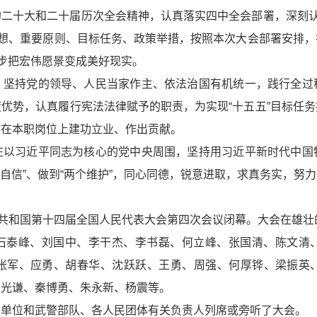
二十大和二十届历次全会精神，认真落实四中全会部署，深刻认
思想、重要原则、目标任务、政策举措，按照本次大会部署安排
一步把宏伟愿景变成美好现实。
，坚持党的领导、人民当家作主、依法治国有机统一，践行全过
优势，认真履行宪法法律赋予的职责，为实现“十五五”目标任
，在本职岗位上建功立业、作出贡献。
在以习近平同志为核心的党中央周围，坚持用习近平新时代中国
个自信”、做到“两个维护”，同心同德，锐意进取，求真务实，
民共和国第十四届全国人民代表大会第四次会议闭幕。大会在雄壮
石泰峰、刘国中、李干杰、李书磊、何立峰、张国清、陈文清
张军、应勇、胡春华、沈跃跃、王勇、周强、何厚铧、梁振英
王光谦、秦博勇、朱永新、杨震等。
关单位和武警部队、各人民团体有关负责人列席或旁听了大会。