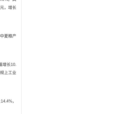
亿元，增长
其中夏粮产
增长10.
于规上工业
4.4%，