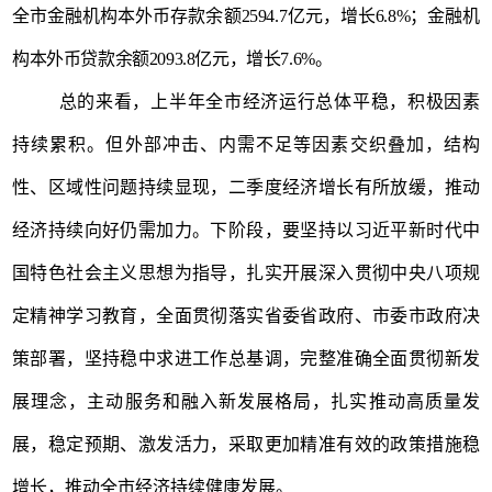
全市金融机构本外币存款余额
2594.7
亿元，增长
6.8
%
；金融机
构本外币贷款余额
2093.8
亿元，增长
7.6
%
。
总的来看，
上半年全市经济运行总体平稳，积极因素
持续累积
。
但外部冲击、内需不足等因素交织叠加，结构
性、区域性问题持续显现，二季度经济增长有所放缓，推动
经济持续向好仍需加力。
下阶段，
要坚持以习近平新时代中
国特色社会主义思想为指导，扎实开展深入贯彻中央八项规
定精神学习教育，全面
贯彻落实省委省政府、市委市政府决
策部署，坚持稳中求进工作总基调，完整准确全面贯彻新发
展理念
，主动服务和融入新发展格局，扎实推动高质量发
展，稳定预期、激发活力，采取更加精准有效的政策措施稳
增长，
推动全市经济持续健康发展。