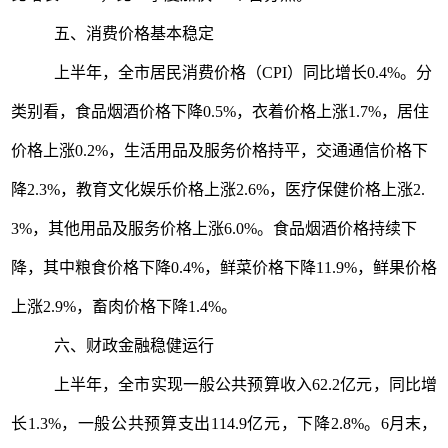
五、消费价格基本稳定
上半年，全市居民消费价格（
CPI
）同比增长
0.4%
。分
类别看，食品烟酒价格下降
0.
5
%
，衣着价格上涨
1.
7
%
，居住
价格上涨
0.
2
%
，生活用品及服务价格持平，交通通信价格下
降
2.3
%
，教育文化娱乐价格上涨
2.6
%
，医疗保健价格上涨
2
.
3%
，其他用品及服务价格上涨
6.
0
%
。食品烟酒价格持续下
降，其中粮食价格下降
0.4%
，鲜菜价格下降
11.9%
，鲜果价格
上涨
2.9%
，畜肉价格下降
1.4%
。
六、
财政
金融稳健运行
上半年，全市
实现一般公共预算收入
62.2
亿元，
同比
增
长
1.3
%
，
一般公共预算支出
114.9
亿元，
下降
2.8%
。
6
月末，