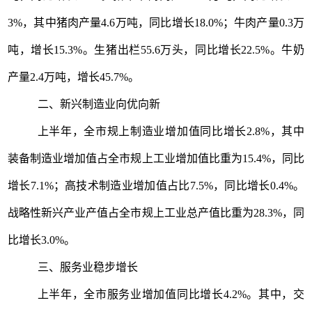
3%
，其中猪肉产量
4.6
万吨，同比增长
18.0%
；牛肉产量
0.3
万
吨，增长
15.3%
。生猪出栏
55.6
万头，同比增长
22.5%
。牛奶
产量
2.4
万吨，增长
45.7%
。
二、
新兴制造业
向优向新
上半年，全市规上制造业增加值同比增长
2.8%
，其中
装备制造业增加值占全市规上工业增加值比重为
15.4%
，同比
增长
7.1%
；高技术制造业增加值占比
7.5%
，同比增长
0.4%
。
战略性新兴产业产值占全市规上工业总产值比重为
28.3%
，同
比增长
3.0%
。
三、
服务业稳步增长
上半年，全市服务业增加值同比增长
4.2%
。其中，交