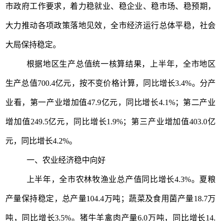
市政府工作要求，着力稳就业、稳企业、稳市场、稳预期，
大力推动各项政策落地见效，全市经济运行总体平稳，社会
大局保持稳定。
根据地区生产总值统一核算结果，上半年，全市地区
生产总值
700.4
亿元，按不变价格计算，同比增长
3.4%
。分产
业看，第一产业增加值
47.9
亿元，同比增长
4.1%
；第二产业
增加值
249.5
亿元，同比增长
1.9%
；第三产业增加值
403.0
亿
元，同比增长
4.2%
。
一、
农业经济稳中向好
上半年，全市农林牧渔业总产值同比增长
4.3%
。夏粮
产量保持稳定，总产量
104.4
万吨；蔬菜及食用菌产量
18.7
万
吨，同比增长
3.5%
。猪牛羊禽肉产量
6.0
万吨，同比增长
14.