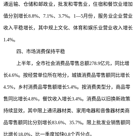
通运输、仓储和邮政业，批发和零售业，住宿和餐饮业增加
值分别增长
8.8%
、
7.1%
、
3.7%
。
1
—
5
月份，服务业企业营业
收入平稳增长，其中规上文化、体育和娱乐业营业收入增长
1.4%
。
四
、
市场消费保持平稳
上半年，全市社会消费品零售总额
278.9
亿元，同比增
长
4.6%
。按经营单位所在地分，城镇消费品零售额同比增长
4.5%
，乡村消费品零售额增长
5.4%
。按消费类型分，商品零
售同比增长
4.8%
，餐饮收入增长
3.4%
。消费品以旧换新政策
持续显效，其中限上通讯器材类、家用电器和音像器材类商
品零售额同比分别增长
83.6%
、
35.7%
。限上批发业销售额同
比增长
18.0%
，比一季度加快
0.8
个百分点。