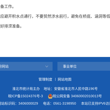
准备工作。
人应避开积水点通行，不要贸然涉水前行，避免在桥底、涵洞等
做好排涝准备。
府网站
事业单位
管理制度
网站地图
淮北市统计局主办
地址：安徽省淮北市人民中路196号
皖ICP备15024376号-3
皖公网安备 34060002010013号
网站标识码：3406000029
电话：0561-3198950
本站已支持IPV6访