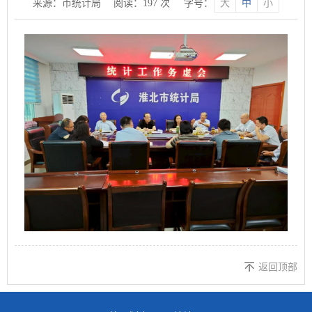
来源：市统计局
阅读：
197
次
字号：
大
中
小
返回顶部