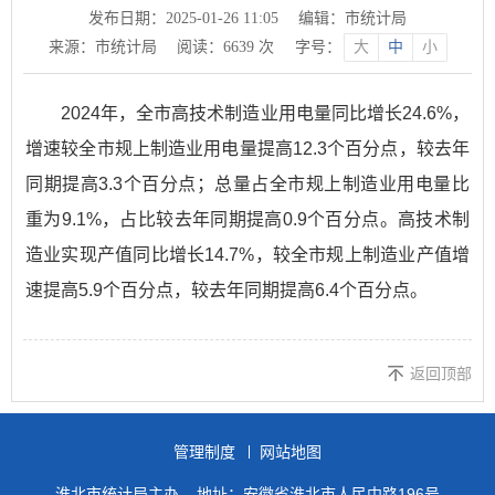
发布日期：2025-01-26 11:05
编辑：市统计局
来源：市统计局
阅读：
6639
次
字号：
大
中
小
2024年
，全
市
高技术制造业用电量同比增长
24.6
%，
增速
较全市规上制造业用电量提高
12.3个百分点，较去年
同期提高3.3个百分点；总量
占
全市
规上制造业
用电量
比
重为
9.1
%，
占比较去年同期提高
0.9
个百分点。高技术制
造业
实现产值同比增长
14.7%，较全市规上制造业产值增
速提高5.9个百分点，较去年同期提高6.4个百分点。
返回顶部
管理制度
网站地图
淮北市统计局主办
地址：安徽省淮北市人民中路196号