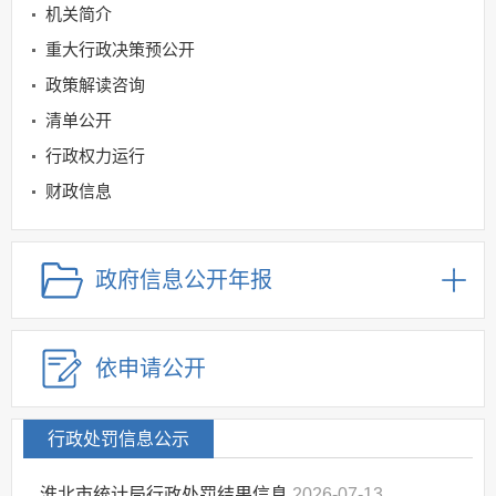
机关简介
重大行政决策预公开
政策解读咨询
清单公开
行政权力运行
财政信息
统计领域
规划信息
政府信息公开年报
建议提案办理
公务员及事业单位招录
依申请公开
应急管理
回应关切
监督保障
行政处罚信息公示
其他法定信息
淮北市统计局行政处罚结果信息
2026-07-13